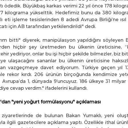
ı ödedik. Büyükbaş karkas verimi 22 yıl önce 178 kilogr
287 kilograma yükselttik. Hedefimiz bunu da 380 kilogr
ı eti işleme tesislerinden 8 adedi Avrupa Birliği’ne ısı
catı için AB tarafından yetkilendirildi" dedi.
rım bitti" diyerek, manipülasyon yapıldığını söyleyen 
den hiçbir şey üretmeden bu ülkenin üreticisine, “
zehir yediriyor, onlar bu işi hiçbir şekilde bilmezler, biz bi
e ulaşacağını sananlar bu ülkenin üreticisine haksızlı
dan vazgeçmeye davet ediyorum. Türkiye geçen yıl 1
mle rekor kırdı. 206 ürünün birçoğunda kendimize yeter
a Avrupa’da 1, dünyada 9’uncuyuz. 186 ülkeye 31 milyar 
diye cevap verdim." ifadelerini kullandı.
'dan "yeni yoğurt formülasyonu" açıklaması
 ziyaretlerinde de bulunan Bakan Yumaklı, yeni oluşt
 ilgili gazetecilere açıklama yaptı. Özellikle ithal ürünl