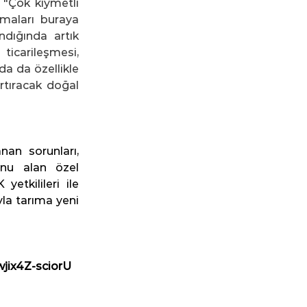
"Çok kıymetli 
şmaları buraya 
dığında artık 
carileşmesi, 
a da özellikle 
rtıracak doğal 
n sorunları, 
onu alan özel 
etkilileri ile 
la tarıma yeni 
jix4Z-sciorU