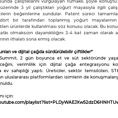
nda çalıştıklarını vurgulayan Yumaklı, şöyle konuştu: 
üzerinde 3 yıl çalıştıkları yoğurt mayasıyla ilgili çalı
çilerin beğenilerine sundular. Patent süreci tamamlan
ört bir tarafından toplanmış yoğurt mayalarının ti
tilen ürünlerde kullanılması söz konusu olacak. Bu konud
katkı olmaksızın dayanıklılığını 3-4 kat zaman olarak a
ının ithalatı sona ermiş olacak.
nları ve dijital çağda sürdürülebilir çiftlikler"
Summit, 2 gün boyunca et ve süt sektöründe yaşana
ceğini, verimlilik için dijital çağa entegrasyonu k
ev sahipliği yaptı. Üreticiler, sektör temsilcileri, STK y
 uluslararası platformlardan isimlerin de konuşmalarıy
unuldu.
ı için:
youtube.com/playlist?list=PLDyWAEJXw52dzD6HNHTUw