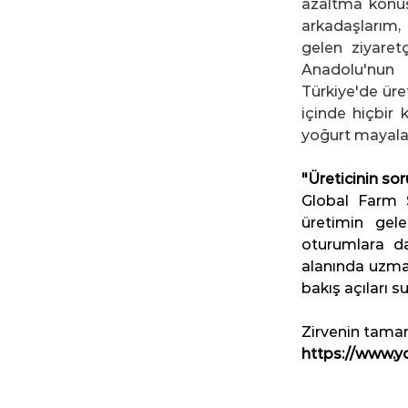
azaltma konusu
arkadaşlarım, 
gelen ziyaret
Anadolu'nun d
Türkiye'de üre
içinde hiçbir 
yoğurt mayalar
"Üreticinin soru
Global Farm 
üretimin gele
oturumlara da 
alanında uzman
bakış açıları s
Zirvenin tamam
https://www.