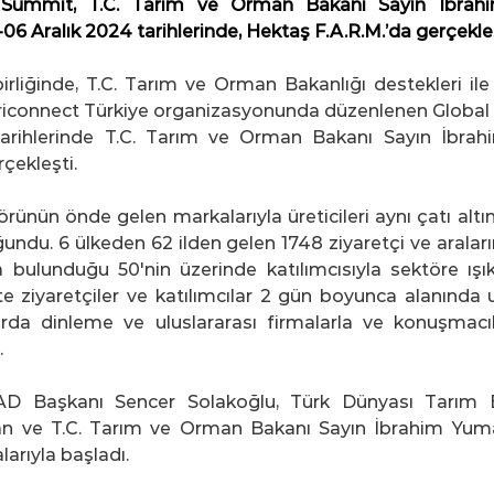
Summit, T.C. Tarım ve Orman Bakanı Sayın İbrahim
5-06 Aralık 2024 tarihlerinde, Hektaş F.A.R.M.’da gerçekleş
rliğinde, T.C. Tarım ve Orman Bakanlığı destekleri ile
riconnect Türkiye organizasyonunda düzenlenen Global
tarihlerinde T.C. Tarım ve Orman Bakanı Sayın İbrahi
rçekleşti.
örünün önde gelen markalarıyla üreticileri aynı çatı altı
ğundu. 6 ülkeden 62 ilden gelen 1748 ziyaretçi ve araların
 bulunduğu 50'nin üzerinde katılımcısıyla sektöre ışık
 ziyaretçiler ve katılımcılar 2 gün boyunca alanında u
rda dinleme ve uluslararası firmalarla ve konuşmacıla
.
D Başkanı Sencer Solakoğlu, Türk Dünyası Tarım Bir
 ve T.C. Tarım ve Orman Bakanı Sayın İbrahim Yumakl
arıyla başladı.