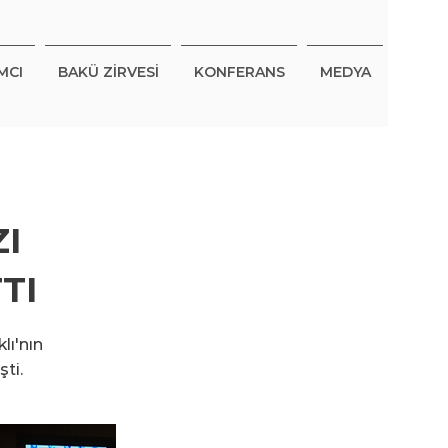
MCI
BAKÜ ZİRVESİ
KONFERANS
MEDYA
I
TI
lı'nın
şti.