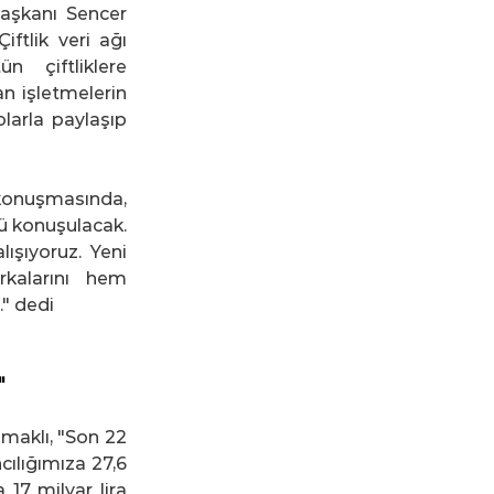
şkanı Sencer 
tlik veri ağı 
 çiftliklere 
n işletmelerin 
larla paylaşıp 
onuşmasında, 
ü konuşulacak. 
ışıyoruz. Yeni 
kalarını hem 
" dedi
"
aklı, "Son 22 
ılığımıza 27,6 
17 milyar lira 