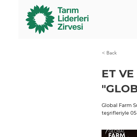
< Back
ET VE
"GLOB
Global Farm S
teşrifleriyle 0