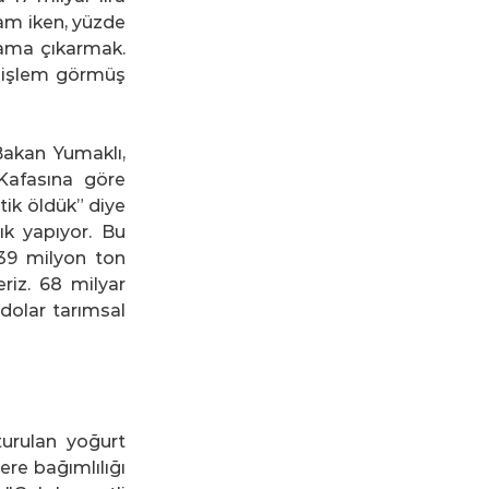
am iken, yüzde 
ama çıkarmak. 
l işlem görmüş 
Bakan Yumaklı, 
Kafasına göre 
ttik öldük” diye 
k yapıyor. Bu 
39 milyon ton 
iz. 68 milyar 
dolar tarımsal 
urulan yoğurt 
ere bağımlılığı 