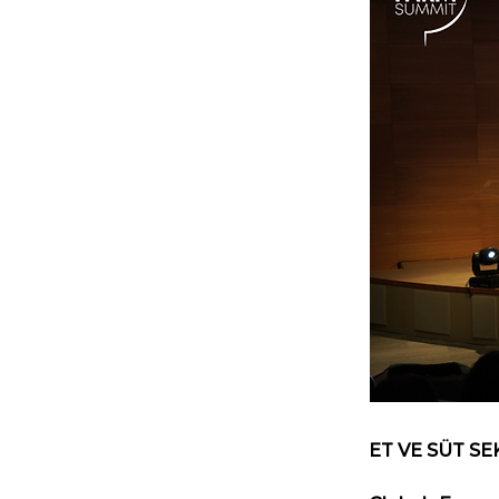
ET VE SÜT S