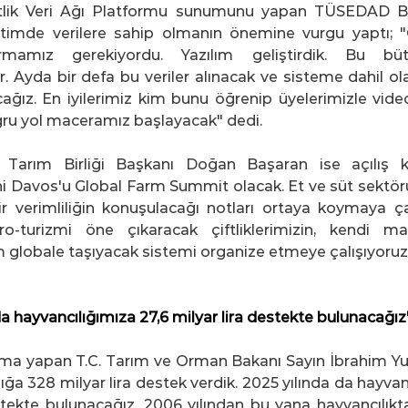
lik Veri Ağı Platformu sunumunu yapan TÜSEDAD Ba
timde verilere sahip olmanın önemine vurgu yaptı; "Çif
rmamız gerekiyordu. Yazılım geliştirdik. Bu bütün
r. Ayda bir defa bu veriler alınacak ve sisteme dahil ola
acağız. En iyilerimiz kim bunu öğrenip üyelerimizle video
ğru yol maceramız başlayacak" dedi.
 Tarım Birliği Başkanı Doğan Başaran ise açılış k
yeni Davos'u Global Farm Summit olacak. Et ve süt sektör
ir verimliliğin konuşulacağı notları ortaya koymaya çal
-turizmi öne çıkaracak çiftliklerimizin, kendi mar
 globale taşıyacak sistemi organize etmeye çalışıyoruz.
da hayvancılığımıza 27,6 milyar lira destekte bulunacağız
şma yapan T.C. Tarım ve Orman Bakanı Sayın İbrahim Yum
ığa 328 milyar lira destek verdik. 2025 yılında da hayvanc
stekte bulunacağız. 2006 yılından bu yana hayvancılıkta 