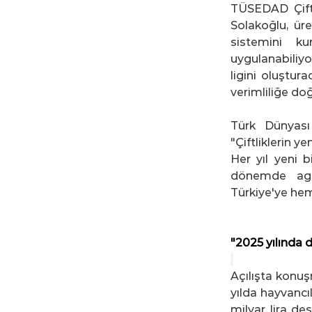
TÜSEDAD Çift
Solakoğlu, üre
sistemini ku
uygulanabiliyo
ligini oluştur
verimliliğe do
Türk Dünyası
"Çiftliklerin 
Her yıl yeni b
dönemde agro
Türkiye'ye hem
"2025 yılında 
Açılışta konu
yılda hayvancıl
milyar lira de