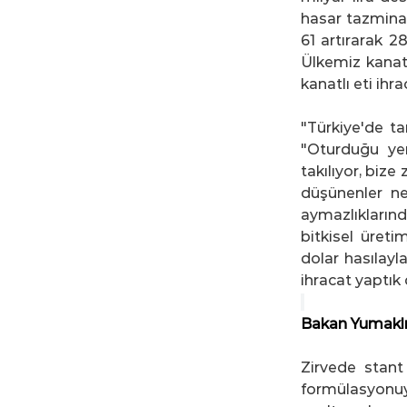
hasar tazminat
61 artırarak 
Ülkemiz kanatl
kanatlı eti ihra
"Türkiye'de ta
"Oturduğu yer
takılıyor, bize 
düşünenler ney
aymazlıkların
bitkisel üreti
dolar hasılayl
ihracat yaptık 
Bakan Yumaklı
Zirvede stant
formülasyonuyla