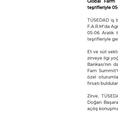
Global Farm 
teşrifleriyle 0
TÜSEDAD iş bi
F.A.R.M'da Ag
05-06 Aralık 
teşrifleriyle ge
Et ve süt sekt
zirveye ilgi yo
Bankası’nın da
Fam Summit'te
özel oturumla
fırsatı buldular
Zirve, TÜSEDA
Doğan Başaran
açılış konuşmal