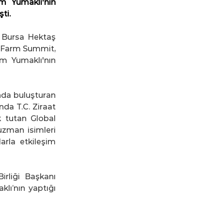
 Yumaklı'nın 
ti.
 Bursa Hektaş 
 Farm Summit, 
m Yumaklı'nın 
nda buluşturan 
da T.C. Ziraat 
 tutan Global 
zman isimleri 
rla etkileşim 
liği Başkanı 
ı’nın yaptığı 