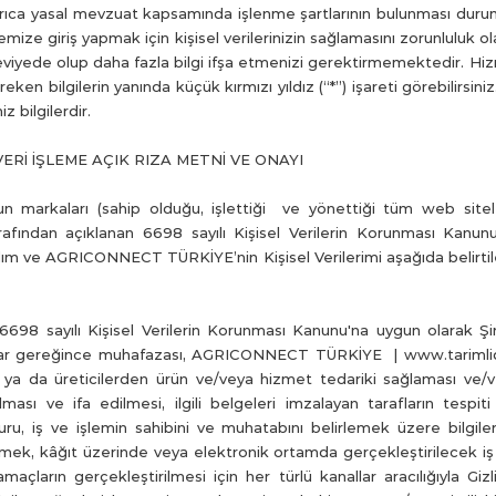
 ayrıca yasal mevzuat kapsamında işlenme şartlarının bulunması dur
Sitemize giriş yapmak için kişisel verilerinizin sağlamasını zorunlulu
seviyede olup daha fazla bilgi ifşa etmenizi gerektirmemektedir. Hiz
n bilgilerin yanında küçük kırmızı yıldız (“*”) işareti görebilirsini
z bilgilerdir.
Rİ İŞLEME AÇIK RIZA METNİ VE ONAYI
kaları (sahip olduğu, işlettiği ve yönettiği tüm web siteleri
ından açıklanan 6698 sayılı Kişisel Verilerin Korunması Kanunu
m ve AGRICONNECT TÜRKİYE’nin Kişisel Verilerimi aşağıda belirti
 6698 sayılı Kişisel Verilerin Korunması Kanunu'na uygun olara
asalar gereğince muhafazası, AGRICONNECT TÜRKİYE | www.tarimlide
i ya da üreticilerden ürün ve/veya hizmet tedariki sağlaması ve
rulması ve ifa edilmesi, ilgili belgeleri imzalayan tarafların tesp
ru, iş ve işlemin sahibini ve muhatabını belirlemek üzere bilgileri
tmek, kâğıt üzerinde veya elektronik ortamda gerçekleştirilecek iş
çların gerçekleştirilmesi için her türlü kanallar aracılığıyla Gizl