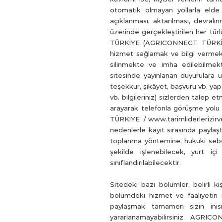
otomatik olmayan yollarla elde 
açıklanması, aktarılması, devralın
üzerinde gerçekleştirilen her 
TÜRKİYE (AGRICONNECT TÜRKİYE / 
hizmet sağlamak ve bilgi vermek
silinmekte ve imha edilebilm
sitesinde yayınlanan duyurulara 
teşekkür, şikâyet, başvuru vb. yapa
vb. bilgileriniz) sizlerden talep e
arayarak telefonla görüşme yolu 
TÜRKİYE / www.tarimliderlerizirves
nedenlerle kayıt sırasında paylaş
toplanma yöntemine, hukuki sebeb
şekilde işlenebilecek, yurt içi
sınıflandırılabilecektir.
Sitedeki bazı bölümler, belirli kiş
bölümdeki hizmet ve faaliyetin if
paylaşmak tamamen sizin inisiy
yararlanamayabilirsiniz. AGR