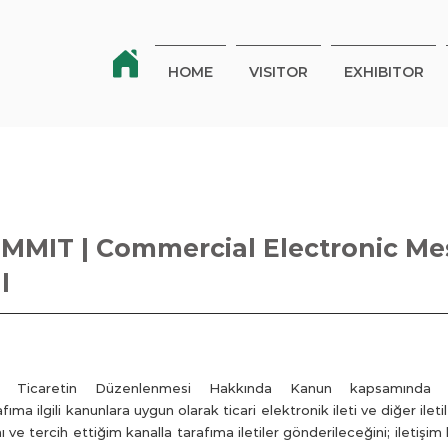
HOME
VISITOR
EXHIBITOR
MIT | Commercial Electronic Me
l
nik Ticaretin Düzenlenmesi Hakkında Kanun kapsamı
fıma ilgili kanunlara uygun olarak ticari elektronik ileti ve diğer ilet
nı ve tercih ettiğim kanalla tarafıma iletiler gönderileceğini; iletişim b