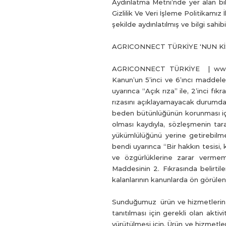
Aydınlatma Metni’nde yer alan bilg
Gizlilik Ve Veri İşleme Politikamı
şekilde aydınlatılmış ve bilgi sahi
AGRICONNECT TÜRKİYE 'NUN KİŞ
AGRICONNECT TÜRKİYE |
www
Kanun’un 5’inci ve 6’ıncı maddeleri
uyarınca “Açık rıza” ile, 2’inci fı
rızasını açıklayamayacak durumda 
beden bütünlüğünün korunması için
olması kaydıyla, sözleşmenin tara
yükümlülüğünü yerine getirebilmesi
bendi uyarınca “Bir hakkın tesisi, 
ve özgürlüklerine zarar vermem
Maddesinin 2. Fıkrasında belirtilen
kalanlarının kanunlarda ön görülen
Sunduğumuz ürün ve hizmetlerin ilgil
tanıtılması için gerekli olan akti
yürütülmesi için, Ürün ve hizmetler