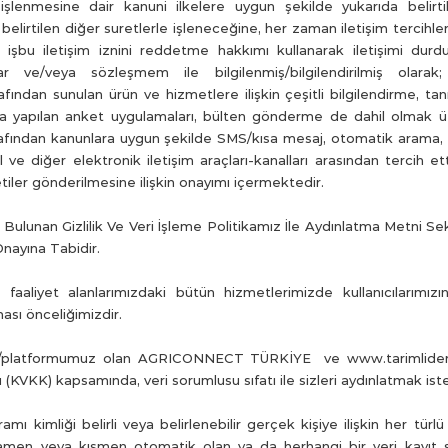
k işlenmesine dair kanuni ilkelere uygun şekilde yukarıda belirti
belirtilen diğer suretlerle işleneceğine, her zaman iletişim tercihle
bu iletişim iznini reddetme hakkımı kullanarak iletişimi durdu
lar ve/veya sözleşmem ile bilgilenmiş/bilgilendirilmiş 
fından sunulan ürün ve hizmetlere ilişkin çeşitli bilgilendirme, ta
nda yapılan anket uygulamaları, bülten gönderme de dahil ol
afından kanunlara uygun şekilde SMS/kısa mesaj, otomatik arama, 
 ve diğer elektronik iletişim araçları-kanalları arasından tercih ett
iletiler gönderilmesine ilişkin onayımı içermektedir.
Bulunan Gizlilik Ve Veri İşleme Politikamız İle Aydınlatma Metni 
Onayına Tabidir.
yet alanlarımızdaki bütün hizmetlerimizde kullanıcılarımızın/da
nması önceliğimizdir.
latformumuz olan AGRICONNECT TÜRKİYE ve www.tarimliderleri
(KVKK) kapsamında, veri sorumlusu sıfatı ile sizleri aydınlatmak iste
ı kimliği belirli veya belirlenebilir gerçek kişiye ilişkin her türlü bi
amamen veya kısmen otomatik olan ya da herhangi bir veri kayıt 