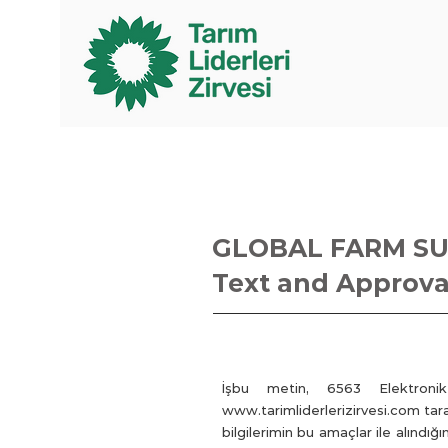
GLOBAL FARM SUM
Text and Approva
İşbu metin, 6563 Elektro
www.tarimliderlerizirvesi.com
tara
bilgilerimin bu amaçlar ile alındığı