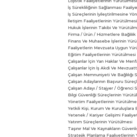
Lojistik Faaliyetlerinin Yürütülmesi
İş Sürekliliğinin Sağlanması Faaliy
İş Süreçlerinin İyileştirilmesine Y
İletişim Faaliyetlerinin Yürütülmesi
Hukuk İşlerinin Takibi Ve Yürütülm
Firma / Ürün / Hizmetlere Bağlılık
Finans Ve Muhasebe İşlerinin Yür
Faaliyetlerin Mevzuata Uygun Yür
Eğitim Faaliyetlerinin Yürütülmesi
Çalışanlar İçin Yan Haklar Ve Menf
Çalışanlar İçin İş Akdi Ve Mevzuat
Çalışan Memnuniyeti Ve Bağlılığı 
Çalışan Adaylarının Başvuru Süreç
Çalışan Adayı / Stajyer / Öğrenci
Bilgi Güvenliği Süreçlerinin Yürütü
Yönetim Faaliyetlerinin Yürütülme
Yetkili Kişi, Kurum Ve Kuruluşlara B
Yetenek / Kariyer Gelişimi Faaliye
Yatırım Süreçlerinin Yürütülmesi
Taşınır Mal Ve Kaynakların Güvenli
Stratejik Planlama Faaliyetlerinin