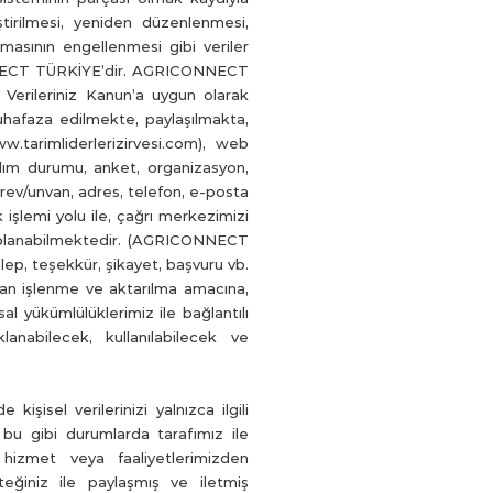
tirilmesi, yeniden düzenlenmesi,
ılmasının engellenmesi gibi veriler
ONNECT TÜRKİYE’dir. AGRICONNECT
Verileriniz Kanun’a uygun olarak
hafaza edilmekte, paylaşılmakta,
rimliderlerizirvesi.com), web
ılım durumu, anket, organizasyon,
görev/unvan, adres, telefon, e-posta
k işlemi yolu ile, çağrı merkezimizi
 toplanabilmektedir. (AGRICONNECT
lep, teşekkür, şikayet, başvuru vb.
alan işlenme ve aktarılma amacına,
 yükümlülüklerimiz ile bağlantılı
lanabilecek, kullanılabilecek ve
kişisel verilerinizi yalnızca ilgili
i bu gibi durumlarda tarafımız ile
 hizmet veya faaliyetlerimizden
steğiniz ile paylaşmış ve iletmiş