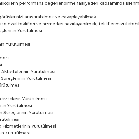
edarikçilerin performans değerlendirme faaliyetleri kapsamında işlen
e görüşlerinizi araştırabilmek ve cevaplayabilmek
ize özel teklifleri ve hizmetleri hazırlayabilmek, tekliflerimizi ileteb
çlerinin Yürütülmesi
nin Yürütülmesi
lmesi
i
Aktivitelerinin Yürütülmesi
üreçlerinin Yürütülmesi
ürütülmesi
i
ivitelerin Yürütülmesi
rinin Yürütülmesi
 Süreçlerinin Yürütülmesi
ürütülmesi
k Hizmetlerinin Yürütülmesi
nin Yürütülmesi