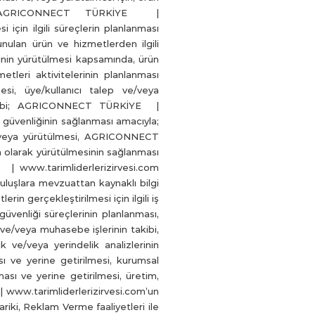
için AGRICONNECT TÜRKİYE |
çin ilgili süreçlerin planlanması
ulan ürün ve hizmetlerden ilgili
lerinin yürütülmesi kapsamında, ürün
tleri aktivitelerinin planlanması
mesi, üye/kullanıcı talep ve/veya
n takibi; AGRICONNECT TÜRKİYE |
 iş güvenliğinin sağlanması amacıyla;
e/veya yürütülmesi, AGRICONNECT
n olarak yürütülmesinin sağlanması
 | www.tarimliderlerizirvesi.com
uluşlara mevzuattan kaynaklı bilgi
n gerçekleştirilmesi için ilgili iş
güvenliği süreçlerinin planlanması,
s ve/veya muhasebe işlerinin takibi,
ilik ve/veya yerindelik analizlerinin
ası ve yerine getirilmesi, kurumsal
ması ve yerine getirilmesi, üretim,
 www.tarimliderlerizirvesi.com’un
ariki, Reklam Verme faaliyetleri ile