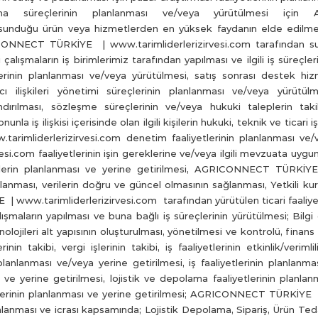
lama süreçlerinin planlanması ve/veya yürütülmesi 
 sunduğu ürün veya hizmetlerden en yüksek faydanın elde edilmesi i
ONNECT TÜRKİYE | www.tarimliderlerizirvesi.com tarafından sun
i çalışmaların iş birimlerimiz tarafından yapılması ve ilgili iş süreç
erinin planlanması ve/veya yürütülmesi, satış sonrası destek hizme
cı ilişkileri yönetimi süreçlerinin planlanması ve/veya yürütül
landırılması, sözleşme süreçlerinin ve/veya hukuki talepleri
nla iş ilişkisi içerisinde olan ilgili kişilerin hukuki, teknik ve ticari
mliderlerizirvesi.com denetim faaliyetlerinin planlanması v
si.com faaliyetlerinin işin gereklerine ve/veya ilgili mevzuata uygu
etlerin planlanması ve yerine getirilmesi, AGRICONNECT TÜRKİYE
lanması, verilerin doğru ve güncel olmasının sağlanması, Yetkili kur
w.tarimliderlerizirvesi.com tarafından yürütülen ticari faaliyetleri
lışmaların yapılması ve buna bağlı iş süreçlerinin yürütülmesi; Bilgi 
olojileri alt yapısının oluşturulması, yönetilmesi ve kontrolü, finan
rinin takibi, vergi işlerinin takibi, iş faaliyetlerinin etkinlik/veriml
 planlanması ve/veya yerine getirilmesi, iş faaliyetlerinin planlanm
sı ve yerine getirilmesi, lojistik ve depolama faaliyetlerinin planlan
erinin planlanması ve yerine getirilmesi; AGRICONNECT TÜRKİYE |
lanlanması ve icrası kapsamında; Lojistik Depolama, Sipariş, Ürün Ted