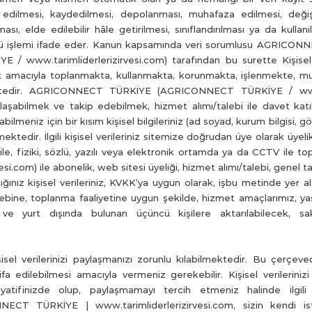
edilmesi, kaydedilmesi, depolanması, muhafaza edilmesi, değiş
ması, elde edilebilir hâle getirilmesi, sınıflandırılması ya da kullan
türlü işlemi ifade eder. Kanun kapsamında veri sorumlusu AGRIC
www.tarimliderlerizirvesi.com) tarafından bu surette Kişisel 
 amacıyla toplanmakta, kullanmakta, korunmakta, işlenmekte, mu
ektedir. AGRICONNECT TÜRKİYE (AGRICONNECT TÜRKİYE / www.ta
ulaşabilmek ve takip edebilmek, hizmet alımı/talebi ile davet kat
bilmeniz için bir kısım kişisel bilgileriniz (ad soyad, kurum bilgisi, 
tmektedir. İlgili kişisel verileriniz sitemize doğrudan üye olarak üyeli
ile, fiziki, sözlü, yazılı veya elektronik ortamda ya da CCTV ile
i.com) ile abonelik, web sitesi üyeliği, hizmet alımı/talebi, genel ta
tığınız kişisel verileriniz, KVKK’ya uygun olarak, işbu metinde yer 
ine, toplanma faaliyetine uygun şekilde, hizmet amaçlarımız, yasal
 ve yurt dışında bulunan üçüncü kişilere aktarılabilecek, sak
isel verilerinizi paylaşmanızı zorunlu kılabilmektedir. Bu çerçevede 
a edilebilmesi amacıyla vermeniz gerekebilir. Kişisel verileriniz
atifinizde olup, paylaşmamayı tercih etmeniz halinde ilgili
ICONNECT TÜRKİYE |
www.tarimliderlerizirvesi.com
, sizin kendi i