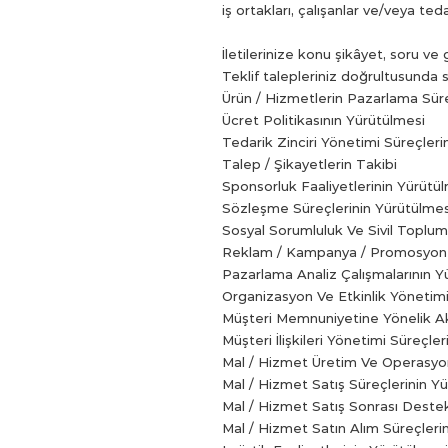
iş ortakları, çalışanlar ve/veya t
İletilerinize konu şikâyet, soru v
Teklif talepleriniz doğrultusunda s
Ürün / Hizmetlerin Pazarlama Süre
Ücret Politikasının Yürütülmesi
Tedarik Zinciri Yönetimi Süreçleri
Talep / Şikayetlerin Takibi
Sponsorluk Faaliyetlerinin Yürütü
Sözleşme Süreçlerinin Yürütülmes
Sosyal Sorumluluk Ve Sivil Toplum 
Reklam / Kampanya / Promosyon S
Pazarlama Analiz Çalışmalarının Y
Organizasyon Ve Etkinlik Yönetim
Müşteri Memnuniyetine Yönelik Akt
Müşteri İlişkileri Yönetimi Süreçle
Mal / Hizmet Üretim Ve Operasyon
Mal / Hizmet Satış Süreçlerinin Y
Mal / Hizmet Satış Sonrası Deste
Mal / Hizmet Satın Alım Süreçleri