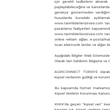
için gerekli tedbirlerin alınara
paylaşılabileceğine ve kanunlarda 
gerekçe göstermeden verdiğim iş
hususlarda buradaki açıklama
www.tarimliderlerizirvesi.com
tara
pazarlama faaliyetleri kapsamı
www.tarimliderlerizirvesi.com
tar
online reklam ağları, e-posta/mail
ticari elektronik iletiler ve diğer 
Aşağıdaki Bilgiler Web Sitemizde 
Olarak Veri Sahibinin Bilgisine ve 
AGRICONNECT TÜRKİYE olarak faali
kişisel verilerinin gizliliği ve koru
Bu kapsamda hizmet markamız/p
Kişisel Verilerin Korunması Kanunu 
KVKK’da geçen “kişisel veri” kavram
kavramı ise, kişisel verilerin t