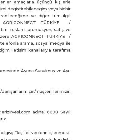
lenler amaçlarla üçüncü kişilerle
rimi değiştirebileceğim veya hiçbir
rabileceğime ve diğer tüm ilgili
olarak; AGRICONNECT TÜRKİYE /
nıtım, reklam, promosyon, satış ve
mak üzere AGRICONNECT TÜRKİYE /
telefonla arama, sosyal medya ile
iğim iletişim kanallarıyla tarafıma
Sekmesinde Ayrıca Sunulmuş ve Ayrı
nışanlarımızın/müşterililerimizin
zirvesi.com adına, 6698 Sayılı
riz.
lgiyi; “kişisel verilerin işlenmesi”
sisteminin parçası olmak kaydıyla