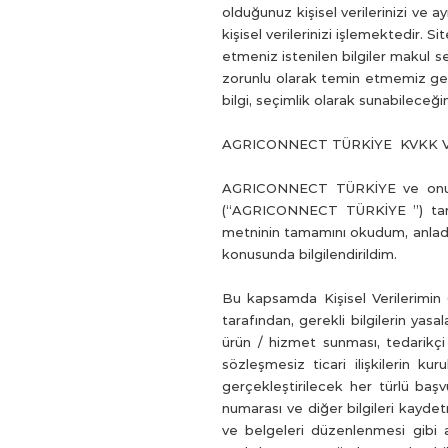
olduğunuz kişisel verilerinizi ve
kişisel verilerinizi işlemektedir. 
etmeniz istenilen bilgiler makul 
zorunlu olarak temin etmemiz gereke
bilgi, seçimlik olarak sunabileceğini
AGRICONNECT TÜRKİYE KVKK VE
AGRICONNECT TÜRKİYE ve onun mar
(“AGRICONNECT TÜRKİYE ”) taraf
metninin tamamını okudum, anladı
konusunda bilgilendirildim.
Bu kapsamda Kişisel Verilerimin
tarafından, gerekli bilgilerin y
ürün / hizmet sunması, tedarikç
sözleşmesiz ticari ilişkilerin ku
gerçekleştirilecek her türlü başvu
numarası ve diğer bilgileri kayde
ve belgeleri düzenlenmesi gibi ama