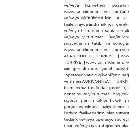
ve/veya hizmetlerin pazar
www.tarimliderlerizirvesi.com’un
ve/veya yürütülmesi için; AGRIC
kişileri faydalandırmak için gerekl
ve/veya hizmetlerin satış süreçl
ve/veya yürütülmesi, üye/kullanı
şikâyetlerinin takibi ve sonuç
www.tarimliderlerizirvesi.com ve onu
AGRICONNECT TÜRKİYE | www.tari
TÜRKİYE | www.tarimliderlerizirve
için gerekli operasyonel faaliy
operasyonlarının güvenliğinin sağ
verilmesi AGRICONNECT TÜRKİYE | ww
birimlerimiz tarafından gerekli ça
denetimi ve yürütülmesi, bilgi tekn
sigorta işlerinin takibi, hukuk işle
gerçekleştirilmesi faaliyetlerinin
iletişim faaliyetlerinin planlanma
tedarik ve/veya operasyon süreçl
ticari ve/veya iş stratejilerinin p