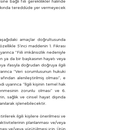
e bağlı fiili gereklilikler halinde
u hakkında tereddüde yer vermeyecek
z aşağıdaki amaçlar doğrultusunda
özellikle 5’inci maddenin 1. Fıkrası
yarınca “Fiili imkânsızlık nedeniyle
n ya da bir başkasının hayatı veya
a ifasıyla doğrudan doğruya ilgili
uyarınca “Veri sorumlusunun hukuki
afından alenileştirilmiş olması”, e
i uyarınca “İlgili kişinin temel hak
enmesinin zorunlu olması” ve 6.
erin, sağlık ve cinsel hayat dışında
nılarak işlenebilecektir.
rilerek ilgili kişilere önerilmesi ve
aktivitelerinin planlanması ve/veya
nması ve/veya yürütülmesi için, Ürün