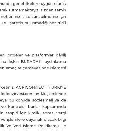
umunda genel ilkelere uygun olarak
k olarak tutmamaktayız, sizden temin
metlerimizi size sunabilmemiz için
z. Bu işaretin bulunmadığı her türlü
, projeler ve platformlar dâhil)
’na ilişkin BURADAKİ aydınlatma
len amaçlar çerçevesinde işlemesi
k Şirketiniz AGRICONNECT TÜRKİYE
rlerizirvesi.com'un Müşterilerine
/veya bu konuda sözleşmeli ya da
iti ve kontrolü, bunlar kapsamında
n tespiti için kimlik, adres, vergi
 ve işlemlere dayanak olacak bilgi
ilik Ve Veri İşleme Politikamız İle