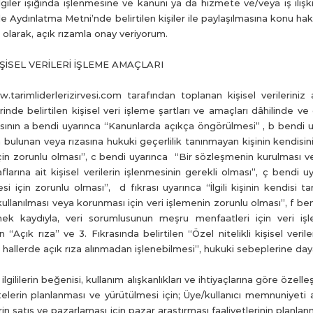
iler ışığında işlenmesine ve kanuni ya da hizmete ve/veya iş ilişkisin
z İle Aydınlatma Metni’nde belirtilen kişiler ile paylaşılmasına kon
bi olarak, açık rızamla onay veriyorum.
İSEL VERİLERİ İŞLEME AMAÇLARI
.tarimliderlerizirvesi.com
tarafından toplanan kişisel verilerini
nde belirtilen kişisel veri işleme şartları ve amaçları dâhilinde ve 
krasının a bendi uyarınca “Kanunlarda açıkça öngörülmesi” , b bendi u
bulunan veya rızasına hukuki geçerlilik tanınmayan kişinin kendisini
 zorunlu olması”, c bendi uyarınca “Bir sözleşmenin kurulması vey
flarına ait kişisel verilerin işlenmesinin gerekli olması”, ç bendi 
 için zorunlu olması”, d fıkrası uyarınca “İlgili kişinin kendisi tar
kullanılması veya korunması için veri işlemenin zorunlu olması”, f bend
ek kaydıyla, veri sorumlusunun meşru menfaatleri için veri işl
 “Açık rıza” ve 3. Fıkrasında belirtilen “Özel nitelikli kişisel veril
 hallerde açık rıza alınmadan işlenebilmesi”, hukuki sebeplerine daya
ilerin beğenisi, kullanım alışkanlıkları ve ihtiyaçlarına göre özelleşti
vitelerin planlanması ve yürütülmesi için; Üye/kullanıcı memnuniyeti 
in satış ve pazarlaması için pazar araştırması faaliyetlerinin planla