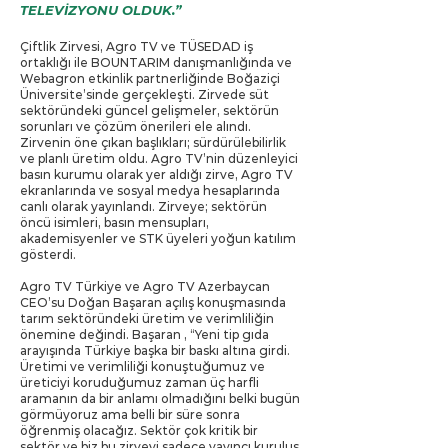
TELEVİZYONU OLDUK.”
Çiftlik Zirvesi, Agro TV ve TÜSEDAD iş
ortaklığı ile BOUNTARIM danışmanlığında ve
Webagron etkinlik partnerliğinde Boğaziçi
Üniversite’sinde gerçekleşti. Zirvede süt
sektöründeki güncel gelişmeler, sektörün
sorunları ve çözüm önerileri ele alındı.
Zirvenin öne çıkan başlıkları; sürdürülebilirlik
ve planlı üretim oldu. Agro TV’nin düzenleyici
basın kurumu olarak yer aldığı zirve, Agro TV
ekranlarında ve sosyal medya hesaplarında
canlı olarak yayınlandı. Zirveye; sektörün
öncü isimleri, basın mensupları,
akademisyenler ve STK üyeleri yoğun katılım
gösterdi.
Agro TV Türkiye ve Agro TV Azerbaycan
CEO’su Doğan Başaran açılış konuşmasında
tarım sektöründeki üretim ve verimliliğin
önemine değindi. Başaran , “Yeni tip gıda
arayışında Türkiye başka bir baskı altına girdi.
Üretimi ve verimliliği konuştuğumuz ve
üreticiyi koruduğumuz zaman üç harfli
aramanın da bir anlamı olmadığını belki bugün
görmüyoruz ama belli bir süre sonra
öğrenmiş olacağız. Sektör çok kritik bir
sektör ve biz bu zirveyi sadece yayıncı kuruluş