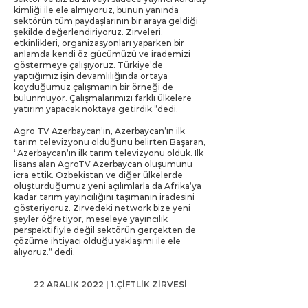
kimliği ile ele almıyoruz, bunun yanında
sektörün tüm paydaşlarının bir araya geldiği
şekilde değerlendiriyoruz. Zirveleri,
etkinlikleri, organizasyonları yaparken bir
anlamda kendi öz gücümüzü ve irademizi
göstermeye çalışıyoruz. Türkiye’de
yaptığımız işin devamlılığında ortaya
koyduğumuz çalışmanın bir örneği de
bulunmuyor. Çalışmalarımızı farklı ülkelere
yatırım yapacak noktaya getirdik.”dedi.
Agro TV Azerbaycan’ın, Azerbaycan’ın ilk
tarım televizyonu olduğunu belirten Başaran,
“Azerbaycan’ın ilk tarım televizyonu olduk. İlk
lisans alan AgroTV Azerbaycan oluşumunu
icra ettik. Özbekistan ve diğer ülkelerde
oluşturduğumuz yeni açılımlarla da Afrika’ya
kadar tarım yayıncılığını taşımanın iradesini
gösteriyoruz. Zirvedeki network bize yeni
şeyler öğretiyor, meseleye yayıncılık
perspektifiyle değil sektörün gerçekten de
çözüme ihtiyacı olduğu yaklaşımı ile ele
alıyoruz.” dedi.
22 ARALIK 2022 | 1.ÇİFTLİK ZİRVESİ